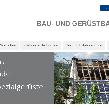
Ko
BAU- UND GERÜSTB
Gerüstbau
Industriebedachungen
Flachdachabdeckungen
 für
ade
pezialgerüste